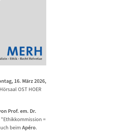
ntag, 16. März 2026,
en Hörsaal OST HOER
von Prof. em. Dr.
ma "Ethikkommission =
 auch beim
Apéro
.